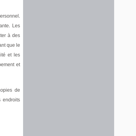
personnel.
ante. Les
ter à des
ant que le
té et les
ipement et
copies de
 endroits