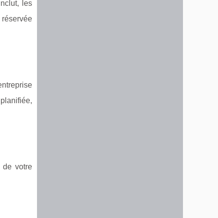
clut, les
i réservée
entreprise
planifiée,
s de votre