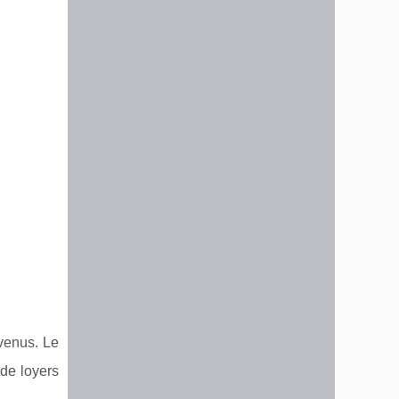
venus. Le
 de loyers