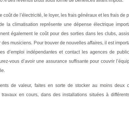
n 30% des revenus bruts sous forme de bénéfices avant impôts.
t de l’électricité, le loyer, les frais généraux et les frais de 
 la climatisation représente une dépense électrique import
ent également le coût pour des sorties dans les clubs, assis
 des musiciens. Pour trouver de nouvelles affaires, il est import
es d’emploi indépendantes et contact les agences de publici
surez-vous d’avoir une assurance suffisante pour couvrir l’équ
le.
ements de valeur, faites en sorte de stocker au moins deux 
ravaux en cours, dans des installations situées à différents