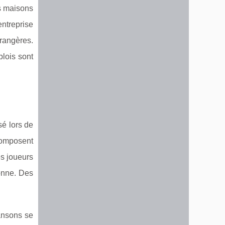
es maisons
ntreprise
rangères.
plois sont
sé lors de
 composent
es joueurs
onne. Des
ansons se