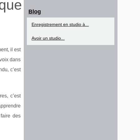
ique
Blog
Enregistrement en studio à...
Avoir un studio...
nt, il est
 voix dans
ndu, c’est
res, c’est
apprendre
 faire des