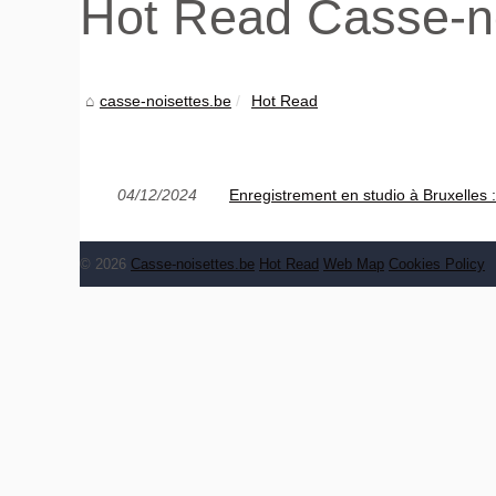
Hot Read Casse-no
casse-noisettes.be
Hot Read
04/12/2024
Enregistrement en studio à Bruxelles :
© 2026
Casse-noisettes.be
Hot Read
Web Map
Cookies Policy