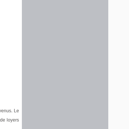
venus. Le
 de loyers