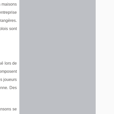
es maisons
ntreprise
rangères.
plois sont
sé lors de
 composent
es joueurs
onne. Des
ansons se