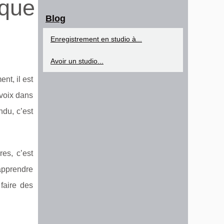
ique
Blog
Enregistrement en studio à...
Avoir un studio...
nt, il est
 voix dans
ndu, c’est
res, c’est
apprendre
 faire des