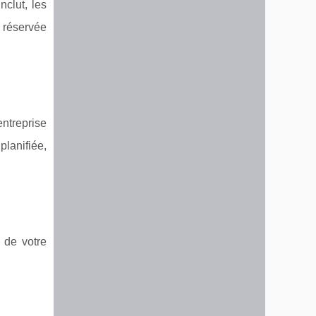
clut, les
i réservée
entreprise
planifiée,
s de votre