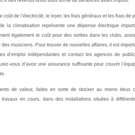
n 30% des revenus bruts sous forme de bénéfices avant impôts.
t de l’électricité, le loyer, les frais généraux et les frais de 
 la climatisation représente une dépense électrique import
ent également le coût pour des sorties dans les clubs, assis
 des musiciens. Pour trouver de nouvelles affaires, il est import
es d’emploi indépendantes et contact les agences de publici
surez-vous d’avoir une assurance suffisante pour couvrir l’équ
le.
ements de valeur, faites en sorte de stocker au moins deux 
ravaux en cours, dans des installations situées à différents