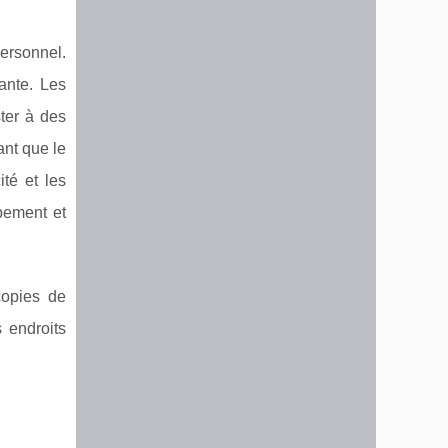
personnel.
ante. Les
ter à des
ant que le
té et les
ipement et
copies de
 endroits